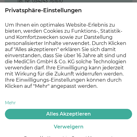
Tel. Nr. 034243 761610
Anja.huebscher@mediclin.de
Haben wir Dein Interesse geweckt?
Dann freuen wir uns auf Deine Bewerbung
über unser Online-Bewerbungsformular oder
per E-Mail.
Jetzt bewerben!