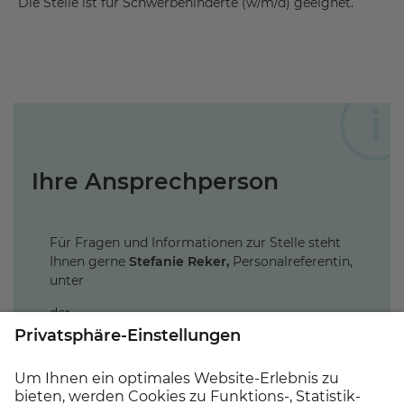
Die Stelle ist für Schwerbehinderte (w/m/d) geeignet.
Ihre Ansprechperson
Für Fragen und Informationen zur Stelle steht
Ihnen gerne
Stefanie Reker,
Personalreferentin,
unter
der
Tel.Nr.
0591-9181100 oder
Stefanie.Reker@mediclin.de
zur Verfügung.