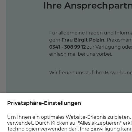
Ihre Ansprechpartn
Für allgemeine Fragen und Inform
gern
Frau Birgit Polzin,
Praxisman
0341 - 308 99 12
zur Verfügung ode
einfach mal bei uns vorbei.
Wir freuen uns auf Ihre Bewerbun
Jetzt bewerben!