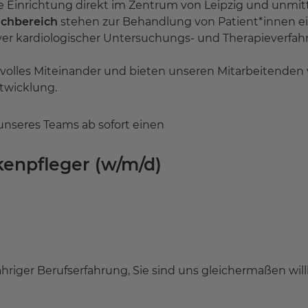
e Einrichtung direkt im Zentrum von Leipzig und unm
achbereich
stehen zur Behandlung von Patient*innen e
ver kardiologischer Untersuchungs- und Therapieverfah
volles Miteinander und bieten unseren Mitarbeitenden v
twicklung.
unseres Teams ab sofort einen
enpfleger (w/m/d)
jähriger Berufserfahrung, Sie sind uns gleichermaßen w