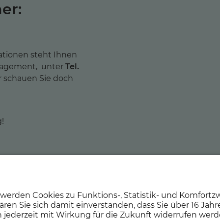
er:
ationen steht Ihnen
agement, unter
Tel.
r schauen Sie doch
g!