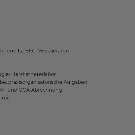
RR- und LZ-EKG-Messgeräten
logie/ Herzkatheterlabor
be, praxisorganisatorische Aufgaben
M- und GOÄ-Abrechnung
e mit