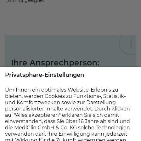
(w/m/d) geeignet.
Ihre Ansprechperson:
Für fachliche Fragen zur ausgeschriebenen
Stelle steht Ihnen sehr gerne die
Pflegedirektorin,
Frau Henriette Läser
, unter der Tel. Nr.
03991/77- 2901
zur Verfügung.
Wir freuen uns auf Ihre Bewerbung!