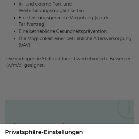
In- und externe Fort-und
Weiterbildungsmöglichkeiten
Eine leistungsgerechte Vergütung (ver.di
Tarifvertrag)
Eine betriebliche Gesundheitsprävention
Die Möglichkeit einer betriebliche Altersversorgung
(bAV)
Die vorliegende Stelle ist für schwerbehinderte Bewerber
(w/m/d) geeignet.
Ihre Ansprechperson