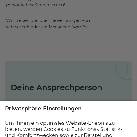
persönliches Kennenlernen!
Wir freuen uns über Bewerbungen von
schwerbehinderten Menschen (w/m/d) .
Deine Ansprechperson
Für Fragen und Informationen zur
ausgeschriebenen Stelle steht Dir unser
Referent der kaufmännischen Direktion/
Pflegedienstleitung,
Herr Tim Schulz
unter der
Tel. Nr.
02054/ 881118
zur Verfügung.