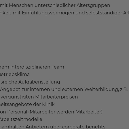
mit Menschen unterschiedlicher Altersgruppen
chkeit mit Einfühlungsvermögen und selbstständiger Ar
em interdisziplinären Team
Betriebsklima
gsreiche Aufgabenstellung
 Angebot zur internen und externen Weiterbildung, z.
 vergünstigten Mitarbeiterpreisen
itsangebote der Klinik
 Personal (Mitarbeiter werden Mitarbeiter)
Arbeitszeitmodelle
namhaften Anbietern über corporate benefits