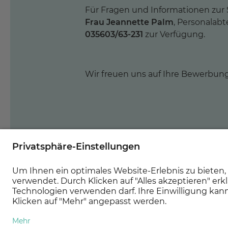
Für Fragen und Informationen zur 
Frau Jeannette Palm
, Personalabte
035603/63-231
zur Verfügung.
Wir freuen uns auf Ihre Bewerbung
Jetzt bewerben!