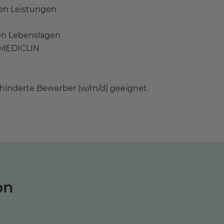
en Leistungen
sen Lebenslagen
r MEDICLIN
behinderte Bewerber (w/m/d) geeignet.
on