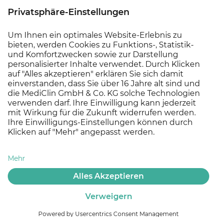
Weitere Informationen rund ums FSJ erhalten
Sie direkt beim
DRK Offenburg
www.drk-baden-freiwilligendienste.de
Wir freuen uns auf Ihre Bewerbung!
Jetzt bewerben!