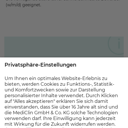
(w/m/d) geeignet.
Deine Ansprechperson:
Für Fragen und Informationen steht dir gerne
André Schabacker
vorab telefonisch unter der
Telefonnummer
0 162 / 8 505 366
zur
Verfügung.
Wir freuen uns auf Ihre Bewerbung !