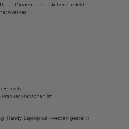
 Patient*innen im häuslichen Umfeld
snetzwerkes
n Bereich
h kranker Menschen ist
(Handy, Laptop o.ä.) werden gestellt)