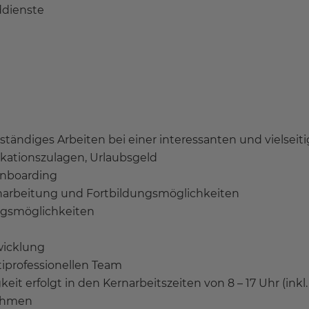
ddienste
tändiges Arbeiten bei einer interessanten und vielseiti
ikationszulagen, Urlaubsgeld
 Onboarding
Einarbeitung und Fortbildungsmöglichkeiten
ungsmöglichkeiten
wicklung
iprofessionellen Team
gkeit erfolgt in den Kernarbeitszeiten von 8 – 17 Uhr (in
nehmen