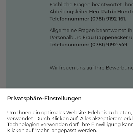
Fachliche Fragen beantwortet Ihn
Abteilungsleiter
Herr Patric Hund
Telefonnummer (0781) 9192-161.
Allgemeine Fragen beantwortet I
Personalbüro
Frau Rappenecker
u
Telefonnummer (0781) 9192-549.
Wir freuen uns auf Ihre Bewerbung
Jetzt bewerben!