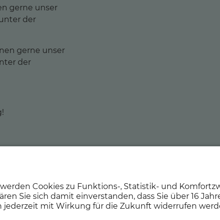
en gerne unser
unter der
hnen gerne unser
nter der
!