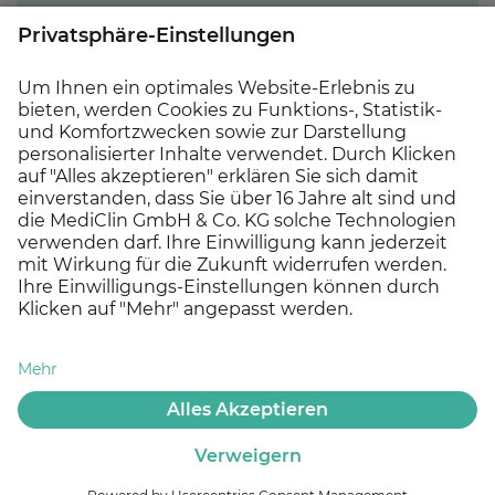
Für Fragen oder weitere Informationen steht
Ihnen gerne unser
Chefarzt, Dr. med. Christian
Wolf
, unter
07224 992502
zur Verfügung.
Die
Personalabteilung
erreichen Sie
telefonisch unter der Nummer
07224 992 509
.
Wir freuen uns darauf, Sie kennenzulernen!
Jetzt bewerben!