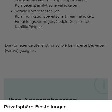
Selbstorganisation, Disziplin, sprachliche
Kompetenz, analytische Fähigkeiten
Soziale Kompetenzen wie
Kommunikationsbereitschaft, Teamfähigkeit,
Einfühlungsvermögen, Geduld, Sensibilität,
Konfliktfähigkeit
Die vorliegende Stelle ist für schwerbehinderte Bewerber
(w/m/d) geeignet.
Ihre Ansprechperson