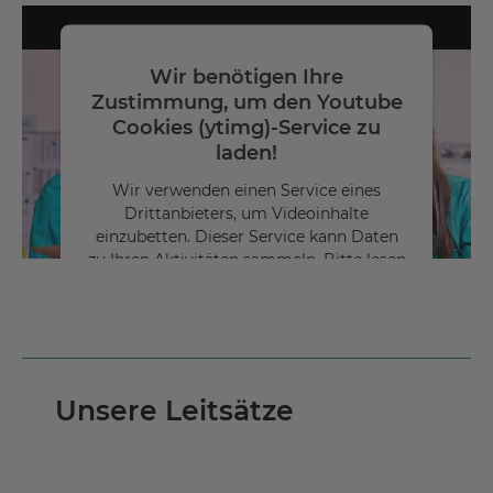
Wir benötigen Ihre
Zustimmung, um den Youtube
Cookies (ytimg)-Service zu
laden!
Wir verwenden einen Service eines
Drittanbieters, um Videoinhalte
einzubetten. Dieser Service kann Daten
zu Ihren Aktivitäten sammeln. Bitte lesen
Sie die Details durch und stimmen Sie
der Nutzung des Service zu, um dieses
Video anzusehen.
Mehr
Unsere Leitsätze
Informationen
Akzeptieren