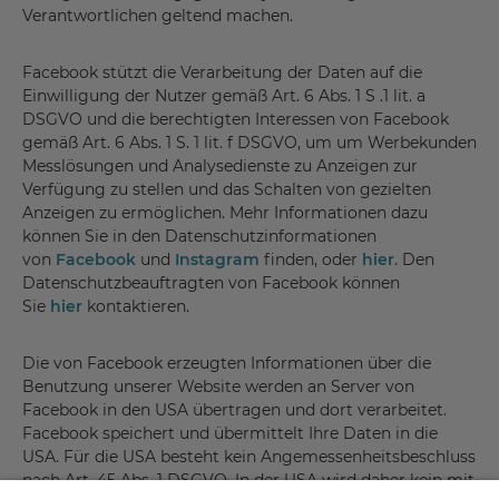
Verantwortlichen geltend machen.
Facebook stützt die Verarbeitung der Daten auf die
Einwilligung der Nutzer gemäß Art. 6 Abs. 1 S .1 lit. a
DSGVO und die berechtigten Interessen von Facebook
gemäß Art. 6 Abs. 1 S. 1 lit. f DSGVO, um um Werbekunden
Messlösungen und Analysedienste zu Anzeigen zur
Verfügung zu stellen und das Schalten von gezielten
Anzeigen zu ermöglichen. Mehr Informationen dazu
können Sie in den Datenschutzinformationen
von
Facebook
und
Instagram
finden, oder
hier
. Den
Datenschutzbeauftragten von Facebook können
Sie
hier
kontaktieren.
Die von Facebook erzeugten Informationen über die
Benutzung unserer Website werden an Server von
Facebook in den USA übertragen und dort verarbeitet.
Facebook speichert und übermittelt Ihre Daten in die
USA. Für die USA besteht kein Angemessenheitsbeschluss
nach Art. 45 Abs. 1 DSGVO. In der USA wird daher kein mit