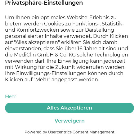
der EU vergleichbares Datenschutzniveau geboten. Die
USA gilt somit als unsicherer Drittland. Wir haben mit
Facebook einen Vertrag unter Einbeziehung der
EU-
Standardvertragsklauseln
nach Art. 46 Abs. 2 lit. c
DSGVO geschlossen. Dadurch ist gewährleistet, dass ein
Schutzniveau, welches mit dem in der EU vergleichbar ist,
besteht.
Sie können der Verwendung des Dienstes Custom
Audiences widersprechen. Nach Anmeldung zu Ihrem
Facebook-oder Instagram-Konto gelangen Sie über die
Einstellungen zu Abwahlmöglichkeiten von
Werbeanzeigen.
e) Snap Pixel
Wir setzen auf dieser Webseite das sog. Snap Pixel der
Snap Inc., 2772 Donald Douglas Loop North, Santa
Monica, CA 90405, USA (im Folgenden „Snapchat“) ein.
Bei dem Snap Pixel handelt es sich um einen JavaScript-
Kontakt
Jobs
Social Media