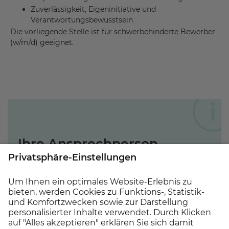
Zuverlässigkeit, Eigeninitiative und
Verantwortungsbewusstsein
Die vorliegende Stelle ist für schwerbehinderte Bewerber
(w/m/d) geeignet.
Ihre Ansprechperson
Sehr gerne steht Ihnen
Eike Fundinger,
Heimleitung, unter der Rufnummer
07725 9152
120
für Fragen zu dieser Stelle zur Verfügung.