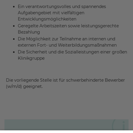
Ein verantwortungsvolles und spannendes
Aufgabengebiet mit vielfältigen
Entwicklungsmöglichkeiten
Geregelte Arbeitszeiten sowie leistungsgerechte
Bezahlung
Die Möglichkeit zur Teilnahme an internen und
externen Fort- und Weiterbildungsmaßnahmen
Die Sicherheit und die Sozialleistungen einer großen
Klinikgruppe
Die vorliegende Stelle ist für schwerbehinderte Bewerber
(w/m/d) geeignet.