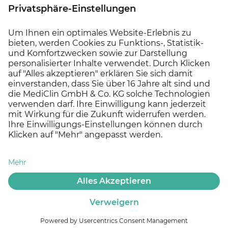
Ihre Ansprechperson
Weitere Fragen zur ausgeschriebenen Stelle
beantwortet Ihnen gerne
Herr Andreas Gran
,
Betriebsleitung, unter Tel.
05234 / 907 - 241
.
Jetzt bewerben!