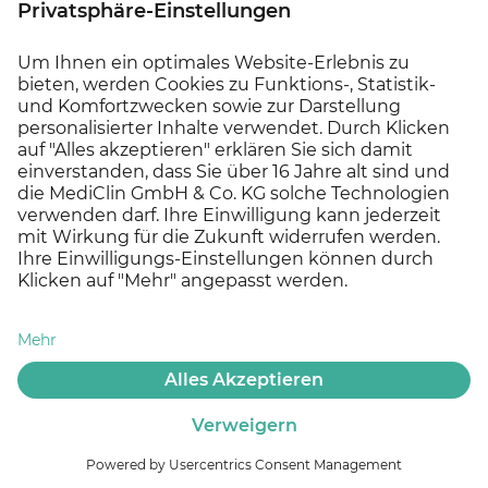
LinkedInd
Versorgungszentren
. MEDICLIN verfügt über rund
8.200 Betten/Pflegeplätze und beschäftigt rund 9.900
Mitarbeiter*innen (Stand: Juni 2025).
© 2026 MEDICLIN AG, Offenburg - Ein Unternehmen der
Asklepios Gruppe
Startprämie
Datenschutz
Impressum
Cookie Einstellungen
Kontakt
Jobs
Social Media