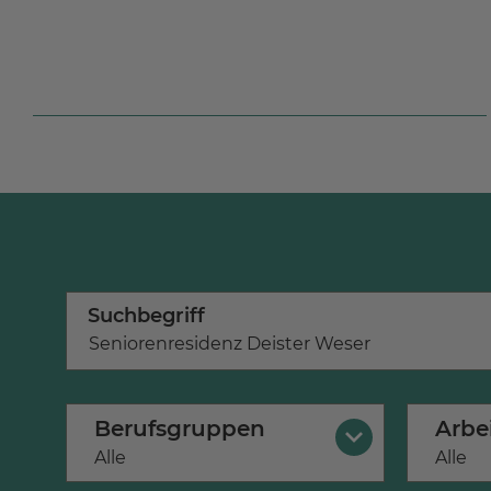
Suchbegriff
Berufsgruppen
Arbe
×
Alle
×
Alle