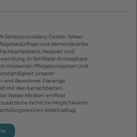
N Seniorenresidenz Deister Weser
pflegebedürftige und demenzkranke
Fachkompetenz, Respekt und
uwendung. In familiärer Atmosphäre
nach modernen Pflegekonzepten und
bstständigkeit unserer
 und Bewohner. Die enge
t mit den benachbarten
er Weser Kliniken eröffnet
usätzliche fachliche Möglichkeiten
chslungsreichen Arbeitsalltag.
ite