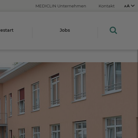
MEDICLIN Unternehmen
Kontakt
restart
Jobs
Aus
An
STRG
Plus- (+)
Minus-Taste (-)
STRG
0