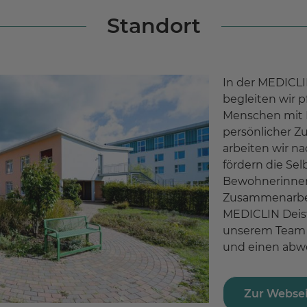
Standort
In der MEDICLI
begleiten wir 
Menschen mit 
persönlicher Z
arbeiten wir 
fördern die Sel
Bewohnerinnen
Zusammenarbei
MEDICLIN Deist
unserem Team z
und einen abwe
Zur Webse