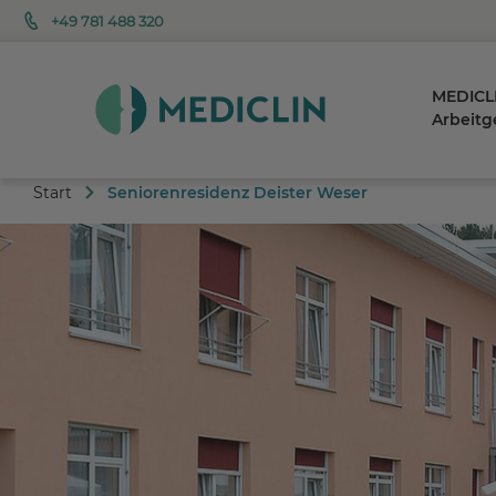
+49 781 488 320
MEDICLI
Arbeitg
Start
Seniorenresidenz Deister Weser